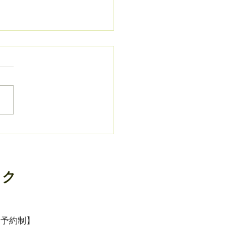
だきものの🍵お茶でほっ
ック
【予約制】