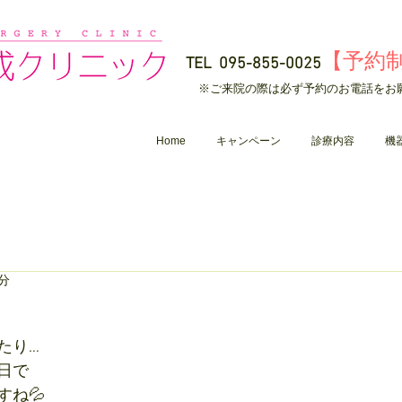
【予約
TEL
095-855-0025
​※ご来院の際は必ず予約のお電話をお
Home
キャンペーン
診療内容
機
1分
たり…
日で
すね💦