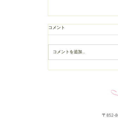
コメント
コメントを追加…
3rd 孫ちゃん👶思い出の患者
さん
〒852