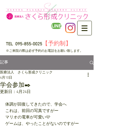
LINE
【予約制】
TEL
095-855-0025
​※ご来院の際は必ず予約のお電話をお願い致します。
記事
医療法人 さくら形成クリニック
4月10日
学会参加✒️
更新日：
4月24日
体調が回復してきたので、学会へ
これは、前回の写真ですがー
マリオの電車が可愛い🩷
ゲームは、やったことがないのですがー