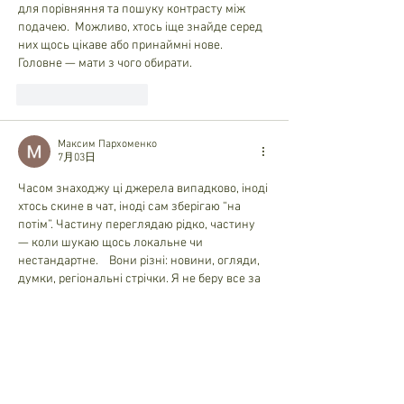
для порівняння та пошуку контрасту між 
подачею.  Можливо, хтось іще знайде серед 
них щось цікаве або принаймні нове. 
Головне — мати з чого обирати. 
いいね！
返信
Максим Пархоменко
7月03日
Часом знаходжу ці джерела випадково, іноді 
хтось скине в чат, іноді сам зберігаю “на 
потім”. Частину переглядаю рідко, частину 
— коли шукаю щось локальне чи 
нестандартне.    Вони різні: новини, огляди, 
думки, регіональні стрічки. Я не беру все за 
правду — скоріше, для порівняння та 
пошуку контрасту між подачею.  Можливо, 
хтось іще знайде серед них щось цікаве або 
принаймні нове. Головне — мати з чого 
обирати.  
М
к
х
5
г
нк
w69
п
53
mp
кг
чг
ч
d23
46
н
чн
47
чо
у
tmp3