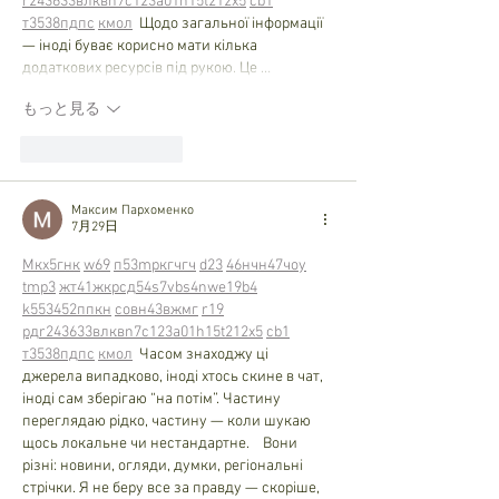
r24
36
33
вл
кв
n7
c123
a01
h15
t21
2x5
cb1
т
35
38
пд
пс
км
ол
  Щодо загальної інформації 
— іноді буває корисно мати кілька 
додаткових ресурсів під рукою. Це …
もっと見る
いいね！
返信
Максим Пархоменко
7月29日
М
к
х
5
г
нк
w69
п
53
mp
кг
чг
ч
d23
46
н
чн
47
чо
у
tmp3
жт
41
ж
кр
сд
54
s7
vb
s4
nw
e19
b4
k55
34
52
пп
кн
с
о
вн
43
вж
мг
r19
рд
r24
36
33
вл
кв
n7
c123
a01
h15
t21
2x5
cb1
т
35
38
пд
пс
км
ол
  Часом знаходжу ці 
джерела випадково, іноді хтось скине в чат, 
іноді сам зберігаю “на потім”. Частину 
переглядаю рідко, частину — коли шукаю 
щось локальне чи нестандартне.    Вони 
різні: новини, огляди, думки, регіональні 
стрічки. Я не беру все за правду — скоріше, 