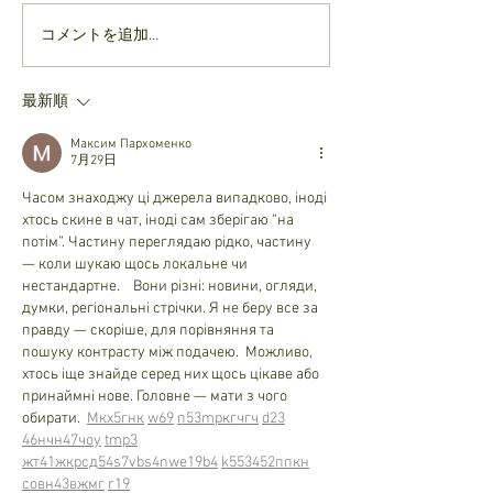
ミニ薔薇🌹いただきまし
いただきものの
コメントを追加…
た
ほっこり
最新順
Максим Пархоменко
7月29日
Часом знаходжу ці джерела випадково, іноді 
хтось скине в чат, іноді сам зберігаю “на 
потім”. Частину переглядаю рідко, частину 
— коли шукаю щось локальне чи 
нестандартне.    Вони різні: новини, огляди, 
думки, регіональні стрічки. Я не беру все за 
правду — скоріше, для порівняння та 
пошуку контрасту між подачею.  Можливо, 
хтось іще знайде серед них щось цікаве або 
принаймні нове. Головне — мати з чого 
обирати.  
М
к
х
5
г
нк
w69
п
53
mp
кг
чг
ч
d23
46
н
чн
47
чо
у
tmp3
жт
41
ж
кр
сд
54
s7
vb
s4
nw
e19
b4
k55
34
52
пп
кн
с
о
вн
43
вж
мг
r19