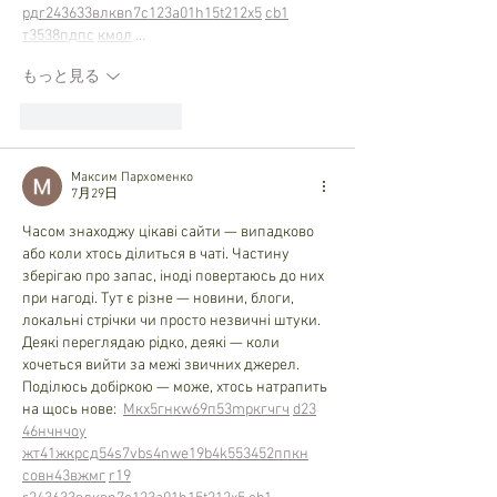
рд
r24
36
33
вл
кв
n7
c123
a01
h15
t21
2x5
cb1
т
35
38
пд
пс
км
ол
 …
もっと見る
いいね！
返信
Максим Пархоменко
7月29日
Часом знаходжу цікаві сайти — випадково 
або коли хтось ділиться в чаті. Частину 
зберігаю про запас, іноді повертаюсь до них 
при нагоді. Тут є різне — новини, блоги, 
локальні стрічки чи просто незвичні штуки. 
Деякі переглядаю рідко, деякі — коли 
хочеться вийти за межі звичних джерел.  
Поділюсь добіркою — може, хтось натрапить 
на щось нове:  
М
к
х
5
г
нк
w69
п
53
mp
кг
чг
ч
d23
46
н
чн
чо
у
жт
41
ж
кр
сд
54
s7
vb
s4
nw
e19
b4
k55
34
52
пп
кн
с
о
вн
43
вж
мг
r19