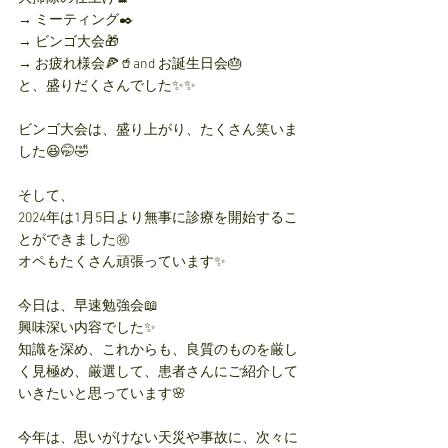
→ ミーティング✒️
→ ビンゴ大会🎁
→ お疲れ様会🍕🥤and お誕生日会🎂
と、盛りだくさんでした✨✨
ビンゴ大会は、盛り上がり、たくさん笑いま
した😆🤭🤣
そして、
2024年は1月5日より無事に診療を開始するこ
とができました㊗️
オペもたくさん頑張っています✨
今日は、早速勉強会📖
興味深い内容でした✨
知識を深め、これからも、良質のものを厳し
く見極め、厳選して、患者さんにご紹介して
いきたいと思っています🌸
今年は、思いがけない天災や事故に、次々に