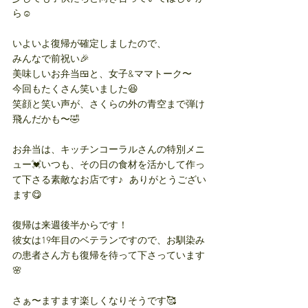
ら☺️
いよいよ復帰が確定しましたので、
みんなで前祝い🎉
美味しいお弁当🍱と、女子&ママトーク〜
今回もたくさん笑いました😆
笑顔と笑い声が、さくらの外の青空まで弾け
飛んだかも〜🤣
お弁当は、キッチンコーラルさんの特別メニ
ュー💓いつも、その日の食材を活かして作っ
て下さる素敵なお店です♪   ありがとうござい
ます😋
復帰は来週後半からです！
彼女は19年目のベテランですので、お馴染み
の患者さん方も復帰を待って下さっています
🌸
さぁ〜ますます楽しくなりそうです🥰