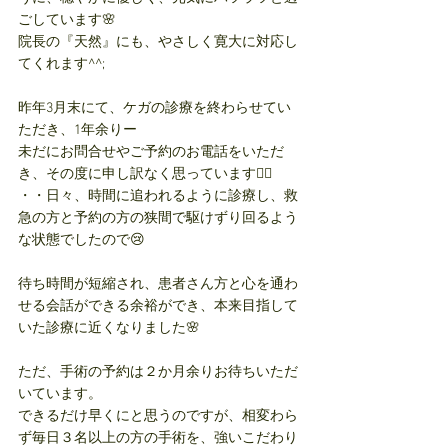
ごしています🌸
院長の『天然』にも、やさしく寛大に対応し
てくれます^^;
昨年3月末にて、ケガの診療を終わらせてい
ただき、1年余りー
未だにお問合せやご予約のお電話をいただ
き、その度に申し訳なく思っています🙇‍♀️
・・日々、時間に追われるように診療し、救
急の方と予約の方の狭間で駆けずり回るよう
な状態でしたので😢
待ち時間が短縮され、患者さん方と心を通わ
せる会話ができる余裕ができ、本来目指して
いた診療に近くなりました🌸
ただ、手術の予約は２か月余りお待ちいただ
いています。
できるだけ早くにと思うのですが、相変わら
ず毎日３名以上の方の手術を、強いこだわり