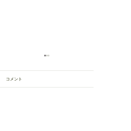
コメント
ミニ薔薇🌹いただきまし
いただきものの
コメントを追加…
た
ほっこり