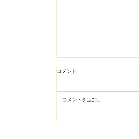
コメント
コメントを追加…
3rd 孫ちゃん👶思い出の患者
さん