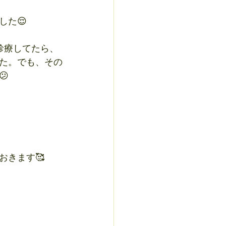
した😌
診療してたら、
た。でも、その

おきます🥰